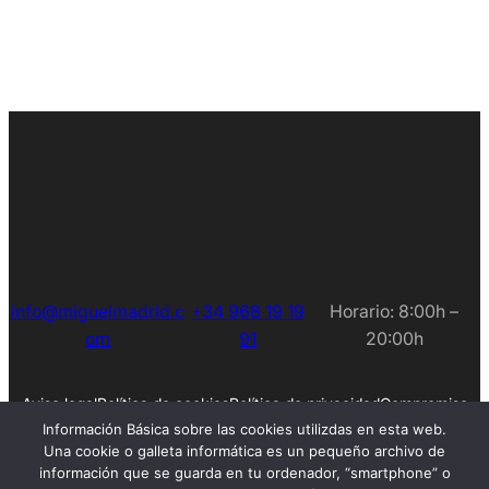
info@miguelmadrid.c
+34 968 19 19
Horario: 8:00h –
om
91
20:00h
Aviso legal
Política de cookies
Política de privacidad
Compromiso
Empleos
Información Básica sobre las cookies utilizdas en esta web.
Una cookie o galleta informática es un pequeño archivo de
información que se guarda en tu ordenador, “smartphone” o