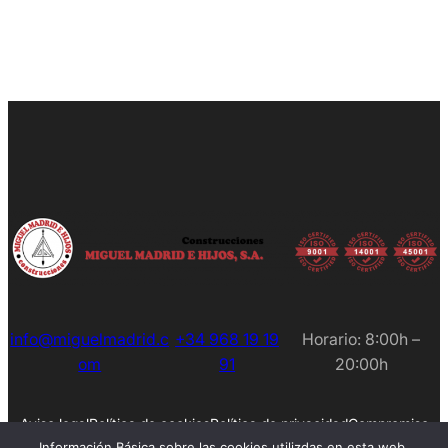
info@miguelmadrid.c
+34 968 19 19
Horario: 8:00h –
om
91
20:00h
Aviso legal
Política de cookies
Política de privacidad
Compromiso
Empleos
Información Básica sobre las cookies utilizdas en esta web.