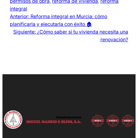
permisos de obra
, 
reforma de vivienda
, 
reforma
integral
Anterior:
Reforma integral en Murcia: cómo
planificarla y ejecutarla con éxito 🏚️
Siguiente:
¿Cómo saber si tu vivienda necesita una
renovación?